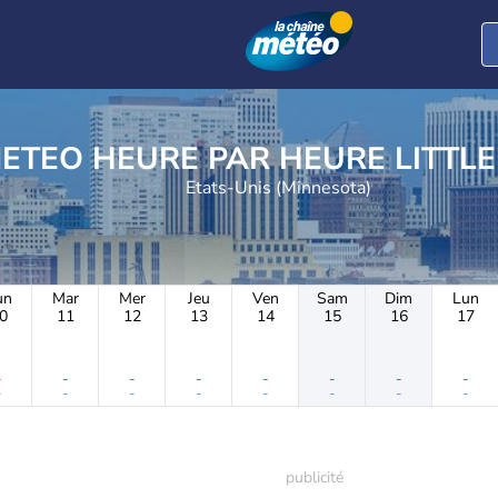
METEO HEURE PAR H
Etats-Unis (Minnesota)
un
Mar
Mer
Jeu
Ven
Sam
Dim
Lun
0
11
12
13
14
15
16
17
-
-
-
-
-
-
-
-
-
-
-
-
-
-
-
-