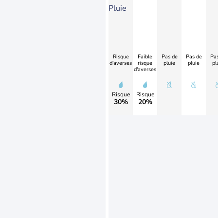
Pluie
Risque
Faible
Pas de
Pas de
Pas
d'averses
risque
pluie
pluie
pl
d'averses
Risque
Risque
30%
20%