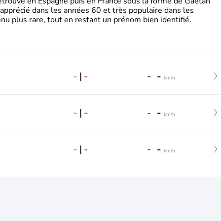
retrouve en Espagne puis en France sous la forme de Gaëtan
 apprécié dans les années 60 et très populaire dans les
nu plus rare, tout en restant un prénom bien identifié.
-
|
-
-
-
km/h
-
|
-
-
-
km/h
-
|
-
-
-
km/h