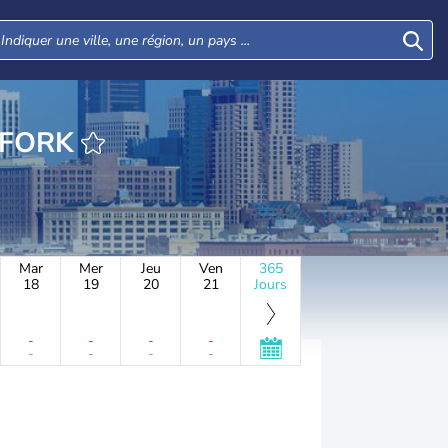
EURE LITTLEFORK
Mar
Mer
Jeu
Ven
365
18
19
20
21
Jours
-
-
-
-
-
-
-
-