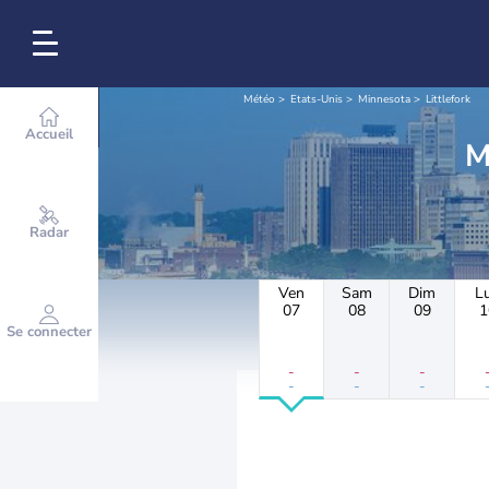
Météo
Etats-Unis
Minnesota
Littlefork
Accueil
Radar
Ven
Sam
Dim
L
07
08
09
1
Se connecter
-
-
-
-
-
-