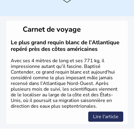
Histoire et administration
Les premiers habitants desEtats-Unis sont arrivés d'Asie
il y a environ 30 000 ans lors de la dernière glaciation.
Carnet de voyage
Plusieurs populations se sont succédées avant l'arrivée
des européens, suite à la découverte du continent par
Christophe Colomb en 1492. Les 13 colonies
Le plus grand requin blanc de l'Atlantique
britanniques proclament la Déclaration d'indépendance
repéré près des côtes américaines
en 1776 et adoptent leur première constitution en 1787.
La conquête de l'Ouest marque ensuite l'entrée dans une
Avec ses 4 mètres de long et ses 771 kg, il
phase de développement intense.
impressionne autant qu'il fascine. Baptisé
Contender, ce grand requin blanc est aujourd'hui
considéré comme le plus imposant mâle jamais
recensé dans l'Atlantique Nord-Ouest. Après
plusieurs mois de suivi, les scientifiques viennent
de le localiser au large de la côte est des États-
Unis, où il poursuit sa migration saisonnière en
direction des eaux plus septentrionales.
Lire l'article