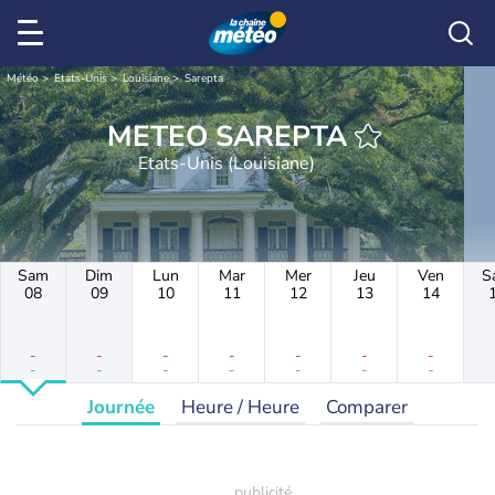
Météo
Etats-Unis
Louisiane
Sarepta
METEO SAREPTA
Etats-Unis (Louisiane)
Sam
Dim
Lun
Mar
Mer
Jeu
Ven
S
08
09
10
11
12
13
14
-
-
-
-
-
-
-
-
-
-
-
-
-
-
Journée
Heure / Heure
Comparer