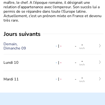
maître, le chef. A l’époque romaine, il désignait une
relation d’appartenance avec l’empereur. Son succès lui a
permis de se répandre dans toute l’Europe latine.
Actuellement, c’est un prénom mixte en France et devenu
très rare.
jours suivants
Demain,
-
-
|
-
-
Dimanche 09
km/h
-
-
|
-
Lundi 10
-
km/h
-
-
|
-
Mardi 11
-
km/h