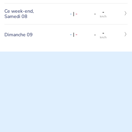
Ce week-end,
-
-
|
-
-
Samedi 08
km/h
-
-
|
-
Dimanche 09
-
km/h