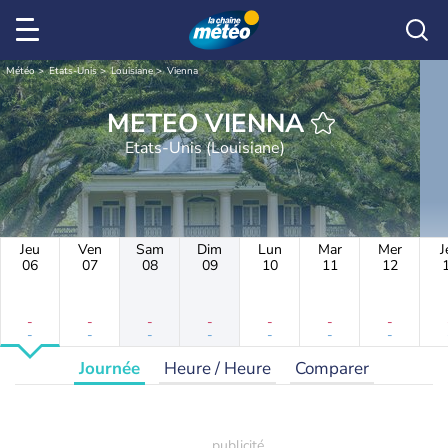
Météo
Etats-Unis
Louisiane
Vienna
METEO VIENNA
Etats-Unis (Louisiane)
Jeu
Ven
Sam
Dim
Lun
Mar
Mer
J
06
07
08
09
10
11
12
-
-
-
-
-
-
-
-
-
-
-
-
-
-
Journée
Heure / Heure
Comparer