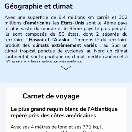
Géographie et climat
Avec une superficie de 9,4 millions km carrés et 302
millions d'
américains
les
Etats-Unis
sont le 4ème pays
le plus vaste du monde et le 3ème pays le plus peuplé.
Ils sont composés de 50 états, dont 2 séparés du
territoire :
Hawaï
et l'
Alaska
. L'immensité du territoire
produit des
climats extrêmement variés
: au Sud un
climat tropical ponctué de cyclones, au Nord un climat
continental, sur le pacifique un climat méditerranéen et à
l'Ouest un climat aride et désertique.
Histoire et administration
Les premiers habitants desEtats-Unis sont arrivés d'Asie
il y a environ 30 000 ans lors de la dernière glaciation.
Carnet de voyage
Plusieurs populations se sont succédées avant l'arrivée
des européens, suite à la découverte du continent par
Christophe Colomb en 1492. Les 13 colonies
Le plus grand requin blanc de l'Atlantique
britanniques proclament la Déclaration d'indépendance
repéré près des côtes américaines
en 1776 et adoptent leur première constitution en 1787.
La conquête de l'Ouest marque ensuite l'entrée dans une
Avec ses 4 mètres de long et ses 771 kg, il
phase de développement intense.