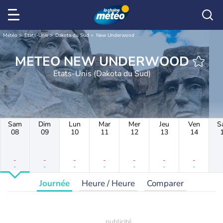
Météo
Etats-Unis
Dakota du Sud
New Underwood
METEO NEW UNDERWOOD
Etats-Unis (Dakota du Sud)
Sam
Dim
Lun
Mar
Mer
Jeu
Ven
S
08
09
10
11
12
13
14
-
-
-
-
-
-
-
-
-
-
-
-
-
-
Journée
Heure / Heure
Comparer