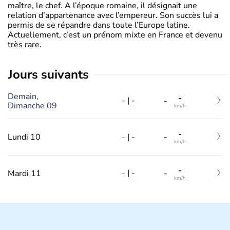
maître, le chef. A l’époque romaine, il désignait une
relation d’appartenance avec l’empereur. Son succès lui a
permis de se répandre dans toute l’Europe latine.
Actuellement, c’est un prénom mixte en France et devenu
très rare.
jours suivants
Demain,
-
-
|
-
-
Dimanche 09
km/h
-
-
|
-
Lundi 10
-
km/h
-
-
|
-
Mardi 11
-
km/h