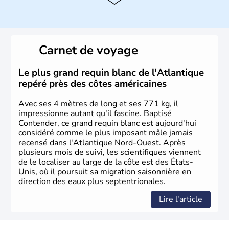
Histoire et administration
Les premiers habitants desEtats-Unis sont arrivés d'Asie
il y a environ 30 000 ans lors de la dernière glaciation.
Carnet de voyage
Plusieurs populations se sont succédées avant l'arrivée
des européens, suite à la découverte du continent par
Christophe Colomb en 1492. Les 13 colonies
Le plus grand requin blanc de l'Atlantique
britanniques proclament la Déclaration d'indépendance
repéré près des côtes américaines
en 1776 et adoptent leur première constitution en 1787.
La conquête de l'Ouest marque ensuite l'entrée dans une
Avec ses 4 mètres de long et ses 771 kg, il
phase de développement intense.
impressionne autant qu'il fascine. Baptisé
Contender, ce grand requin blanc est aujourd'hui
considéré comme le plus imposant mâle jamais
recensé dans l'Atlantique Nord-Ouest. Après
plusieurs mois de suivi, les scientifiques viennent
de le localiser au large de la côte est des États-
Unis, où il poursuit sa migration saisonnière en
direction des eaux plus septentrionales.
Lire l'article