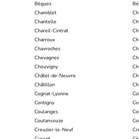
Bègues
Bé
Chamblet
Ch
Chantelle
Ch
Chareil-Cintrat
Ch
Charroux
Ch
Chavroches
Ch
Chevagnes
Ch
Chouvigny
Ch
Châtel-de-Neuvre
Ch
Châtillon
Ch
Cognat-Lyonne
Co
Contigny
Co
Coulanges
Co
Coutansouze
Co
Creuzier-le-Neuf
Cr
Cusset
Cér