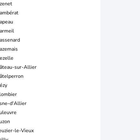
zenet
ambérat
apeau
armeil
assenard
azemais
ezelle
âteau-sur-Allier
âtelperron
ézy
lombier
sne-d'Allier
uleuvre
uzon
euzier-le-Vieux
illy