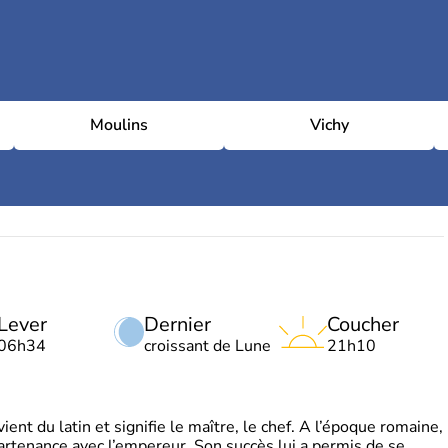
Moulins
Vichy
Lever
Dernier
Coucher
06h34
croissant de Lune
21h10
t du latin et signifie le maître, le chef. A l’époque romaine,
partenance avec l’empereur. Son succès lui a permis de se