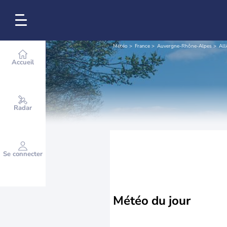
Météo
France
Auvergne-Rhône-Alpes
Alli
Accueil
Radar
Se connecter
Météo
du jour