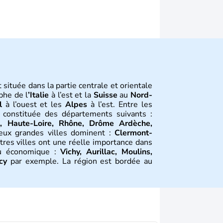
t située dans la partie centrale et orientale
phe de l
’Italie
à l’est et la
Suisse
au
Nord-
l
à l’ouest et les
Alpes
à l’est. Entre les
t constituée des départements suivants :
e, Haute-Loire, Rhône, Drôme Ardèche,
eux grandes villes dominent :
Clermont-
autres villes ont une réelle importance dans
su économique :
Vichy, Aurillac, Moulins,
cy
par exemple. La région est bordée au
au Nord-Ouest par le climat océanique, au
tion
e gaulois des
Arvernes
.
Vercingétorix
bat