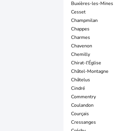
Buxières-les-Mines
Cesset
Champmilan
Chappes
Charmes
Chavenon
Chemilly
Chirat-l'Église
Châtel-Montagne
Châtelus
Cindré
Commentry
Coulandon
Courçais
Cressanges
Créchy