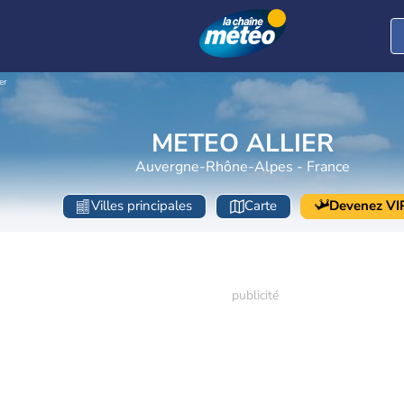
er
METEO ALLIER
Auvergne-Rhône-Alpes - France
Villes principales
Carte
Devenez VI