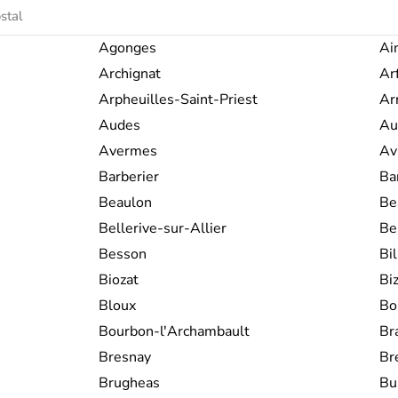
Jules César
en 52 av. J.-C. lors de l
Ferrand
.
Jules César
conquiert la
Gau
nombreux vestiges dans la région,
Agonges
Ai
théâtres antiques
de
Lyon
et de
Vien
Archignat
Ar
sert de limite entre le royaume
germanique. Il faut attendre 1349 
Arpheuilles-Saint-Priest
Ar
France. La région se spécialise vite
Audes
Au
chimie
, à
Lyon
et
Grenoble
. À Saint
plein et donne naissance aux forges e
Avermes
Avr
Michelin
débute dans les années 183
Barberier
Ba
Beaulon
Be
Bellerive-sur-Allier
Be
Besson
Bil
Biozat
Bi
Bloux
Bo
Bourbon-l'Archambault
Br
Bresnay
Br
Brugheas
Bu