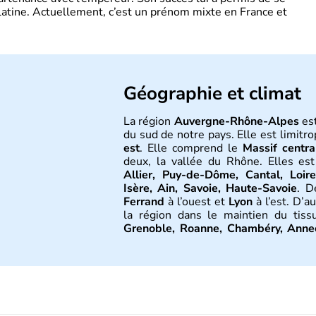
latine. Actuellement, c’est un prénom mixte en France et
Géographie et climat
La région
Auvergne-Rhône-Alpes
es
du sud de notre pays. Elle est limitro
est
. Elle comprend le
Massif centra
deux, la vallée du Rhône. Elles es
Allier, Puy-de-Dôme, Cantal, Loir
Isère, Ain, Savoie, Haute-Savoie
. D
Ferrand
à l’ouest et
Lyon
à l’est. D’
la région dans le maintien du tis
Grenoble, Roanne, Chambéry, Anne
Nord-Est par le climat continental, 
Sud-Est par le climat méditerranéen.
Histoire et administra
L'
Auvergne
doit son nom au peupl