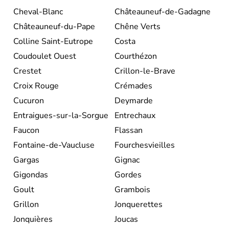
Cheval-Blanc
Châteauneuf-de-Gadagne
Châteauneuf-du-Pape
Chêne Verts
Colline Saint-Eutrope
Costa
Coudoulet Ouest
Courthézon
Crestet
Crillon-le-Brave
Croix Rouge
Crémades
Cucuron
Deymarde
Entraigues-sur-la-Sorgue
Entrechaux
Faucon
Flassan
Fontaine-de-Vaucluse
Fourchesvieilles
Gargas
Gignac
Gigondas
Gordes
Goult
Grambois
Grillon
Jonquerettes
Jonquières
Joucas