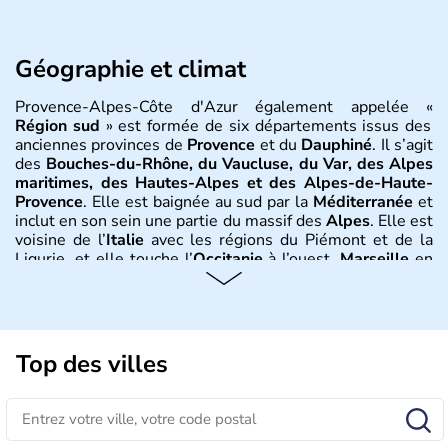
Géographie et climat
Provence-Alpes-Côte d'Azur également appelée «
Région sud
» est formée de six départements issus des
anciennes provinces de
Provence
et du
Dauphiné
. Il s’agit
des
Bouches-du-Rhône, du Vaucluse, du Var, des Alpes
maritimes, des Hautes-Alpes et des Alpes-de-Haute-
Provence
. Elle est baignée au sud par la
Méditerranée
et
inclut en son sein une partie du massif des
Alpes
. Elle est
voisine de l’
Italie
avec les régions du Piémont et de la
Ligurie, et elle touche l’
Occitanie
à l’ouest.
Marseille
en
est la ville principale.
Nice, Cannes, Saint-Tropez, Toulon,
Aix-en-Provence, Digne, Gap, Avignon
en sont les
localités principales dont plusieurs sont connues à
l’étranger, sous l’appellation anglophone de «
Riviera
». Le
climat y est méditerranéen et montagnard au plus près
Top des villes
des Alpes.
Histoire et administration