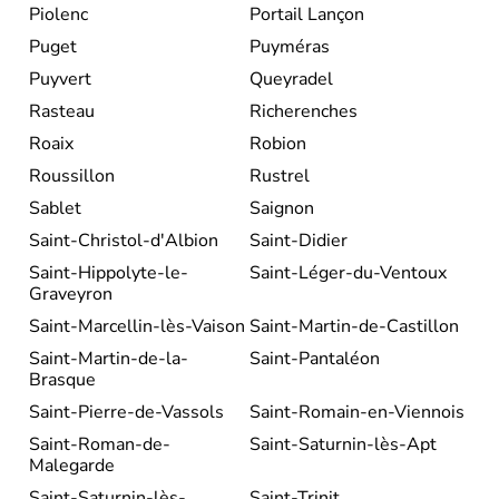
Piolenc
Portail Lançon
Puget
Puyméras
Puyvert
Queyradel
Rasteau
Richerenches
Roaix
Robion
Roussillon
Rustrel
Sablet
Saignon
Saint-Christol-d'Albion
Saint-Didier
Saint-Hippolyte-le-
Saint-Léger-du-Ventoux
Graveyron
Saint-Marcellin-lès-Vaison
Saint-Martin-de-Castillon
Saint-Martin-de-la-
Saint-Pantaléon
Brasque
Saint-Pierre-de-Vassols
Saint-Romain-en-Viennois
Saint-Roman-de-
Saint-Saturnin-lès-Apt
Malegarde
Saint-Saturnin-lès-
Saint-Trinit