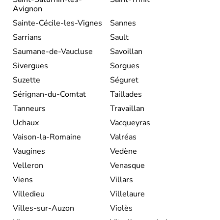
Avignon
Sainte-Cécile-les-Vignes
Sannes
Sarrians
Sault
Saumane-de-Vaucluse
Savoillan
Sivergues
Sorgues
Suzette
Séguret
Sérignan-du-Comtat
Taillades
Tanneurs
Travaillan
Uchaux
Vacqueyras
Vaison-la-Romaine
Valréas
Vaugines
Vedène
Velleron
Venasque
Viens
Villars
Villedieu
Villelaure
Villes-sur-Auzon
Violès