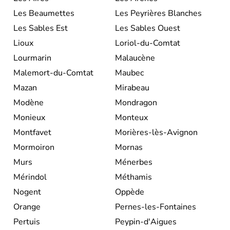
Les Beaumettes
Les Peyrières Blanches
Les Sables Est
Les Sables Ouest
Lioux
Loriol-du-Comtat
Lourmarin
Malaucène
Malemort-du-Comtat
Maubec
Mazan
Mirabeau
Modène
Mondragon
Monieux
Monteux
Montfavet
Morières-lès-Avignon
Mormoiron
Mornas
Murs
Ménerbes
Mérindol
Méthamis
Nogent
Oppède
Orange
Pernes-les-Fontaines
Pertuis
Peypin-d'Aigues