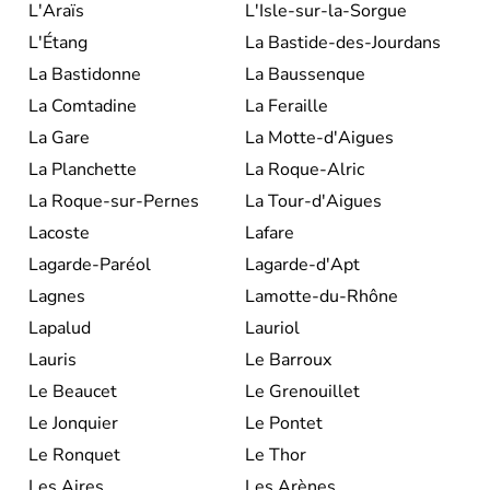
L'Araïs
L'Isle-sur-la-Sorgue
L'Étang
La Bastide-des-Jourdans
La Bastidonne
La Baussenque
La Comtadine
La Feraille
La Gare
La Motte-d'Aigues
La Planchette
La Roque-Alric
La Roque-sur-Pernes
La Tour-d'Aigues
Lacoste
Lafare
Lagarde-Paréol
Lagarde-d'Apt
Lagnes
Lamotte-du-Rhône
Lapalud
Lauriol
Lauris
Le Barroux
Le Beaucet
Le Grenouillet
Le Jonquier
Le Pontet
Le Ronquet
Le Thor
Les Aires
Les Arènes