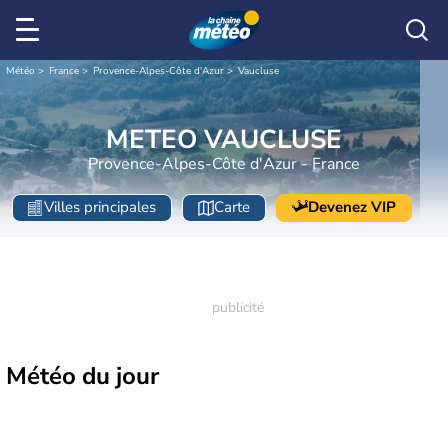
Météo
France
Provence-Alpes-Côte d'Azur
Vaucluse
METEO VAUCLUSE
Provence-Alpes-Côte d'Azur - France
Villes principales
Carte
Devenez VIP
Météo
du jour