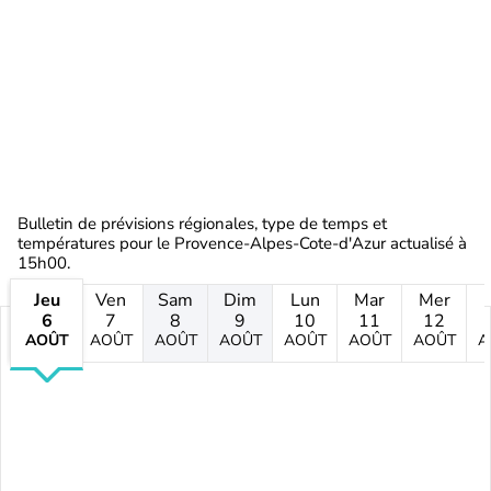
Bulletin de prévisions régionales, type de temps et
températures pour le Provence-Alpes-Cote-d'Azur actualisé à
15h00.
Jeu
Ven
Sam
Dim
Lun
Mar
Mer
6
7
8
9
10
11
12
AOÛT
AOÛT
AOÛT
AOÛT
AOÛT
AOÛT
AOÛT
A