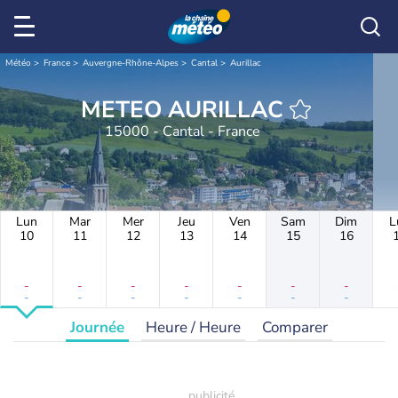
Météo
France
Auvergne-Rhône-Alpes
Cantal
Aurillac
METEO AURILLAC
15000 - Cantal - France
Lun
Mar
Mer
Jeu
Ven
Sam
Dim
L
10
11
12
13
14
15
16
-
-
-
-
-
-
-
-
-
-
-
-
-
-
Journée
Heure / Heure
Comparer