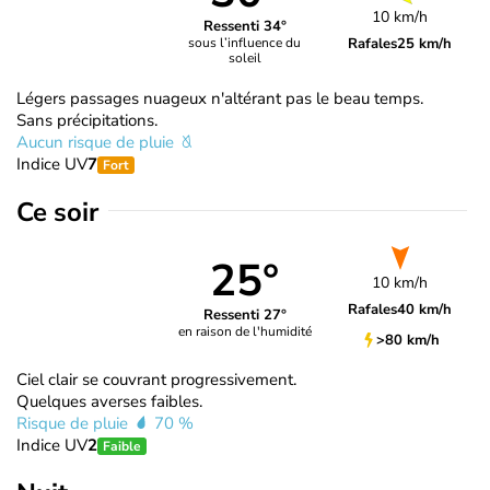
10 km/h
Ressenti 34°
Rafales
25 km/h
sous l’influence du
soleil
Légers passages nuageux n'altérant pas le beau temps.
Sans précipitations.
Aucun risque de pluie
Indice UV
7
Fort
Ce soir
25°
10 km/h
Rafales
40 km/h
Ressenti 27°
en raison de l'humidité
>80 km/h
Ciel clair se couvrant progressivement.
Quelques averses faibles.
Risque de pluie
70 %
Indice UV
2
Faible