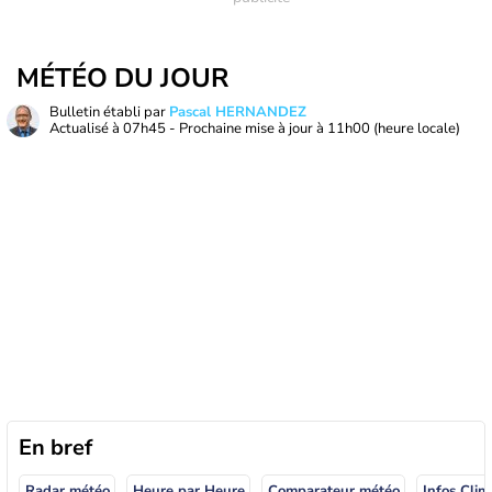
MÉTÉO DU JOUR
Bulletin établi par
Pascal HERNANDEZ
Actualisé à
07h45
- Prochaine mise à jour à
11h00
(heure locale)
En bref
Radar météo
Heure par Heure
Comparateur météo
Infos Clim