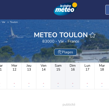
Var
Toulon
METEO TOULON
83000 - Var - France
Plages
ar
Mer
Jeu
Ven
Sam
Dim
Lun
Mar
1
12
13
14
15
16
17
18
-
-
-
-
-
-
-
-
-
-
-
-
-
-
-
-