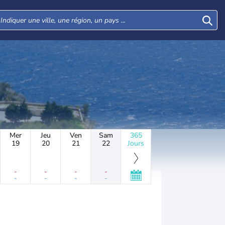
Mer
Jeu
Ven
Sam
365
19
20
21
22
Jours
-
-
-
-
-
-
-
-