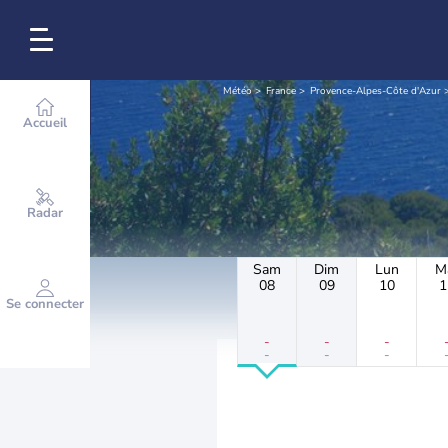
Météo
France
Provence-Alpes-Côte d'Azur
Accueil
Radar
Sam
Dim
Lun
M
08
09
10
1
Se connecter
-
-
-
-
-
-