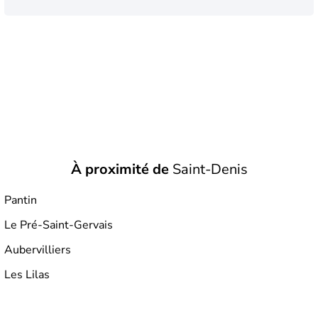
fameux
Parisii
avec pour capitale,
Lutèce
(la future
Paris)
.
C'est au bas Moyen Âge que l'
Île-de-France
fixe ses
contours à peu près définitifs. Suite à la Révolution, elle
fut découpée en trois départements : la
Seine
, la
Seine-
et-Oise
et la
Seine-et-Marne
. Ce n’est qu’en 1965 que la
région se trouve morcelée en huit
départements.
À proximité de
Saint-Denis
Pantin
Le Pré-Saint-Gervais
Aubervilliers
Les Lilas