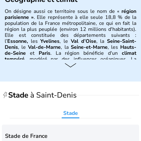
On désigne aussi ce territoire sous le nom de «
région
parisienne »
. Elle représente à elle seule 18,8 % de la
population de la France métropolitaine, ce qui en fait la
région la plus peuplée (environ 12 millions d'habitants).
Elle est constituée des départements suivants :
l’
Essonne,
les
Yvelines
, le
Val d’Oise
, la
Seine-Saint-
Denis
, le
Val-de-Marne
, la
Seine-et-Marne
, les
Hauts-
de-Seine
et
Paris
. La région bénéficie d'un
climat
tempéré
, modéré par des influences océaniques. La
température moyenne s'élève à 11 °C et les
précipitations moyennes à 600 mm. La
Seine
et la
Marne
sont les deux fleuves principaux qui traversent la région.
Versailles, Pontoise, Melun, Nanterre, Créteil, Bobigny,
Evry,
sont quelques-unes des villes principales.
Stade
à Saint-Denis
Histoire et administration
Stade
Ce territoire est né du domaine royal des
Capétiens
. Ses
limites ont beaucoup évolué depuis cette époque en
s’étendant notamment vers le sud et l’est. Mais les
premières traces remontent à la période gauloise où la
Stade de France
région était occupée par quatre tribus dont au centre les