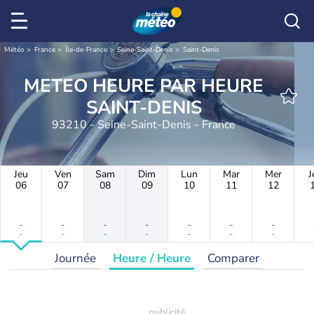
Météo
France
Île-de-France
Seine-Saint-Denis
Saint-Denis
METEO HEURE PAR HEURE
SAINT-DENIS
93210 - Seine-Saint-Denis - France
Jeu
Ven
Sam
Dim
Lun
Mar
Mer
J
06
07
08
09
10
11
12
-
-
-
-
-
-
-
-
-
-
-
-
-
-
Journée
Heure / Heure
Comparer