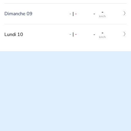
-
-
|
-
Dimanche 09
-
km/h
-
-
|
-
Lundi 10
-
km/h