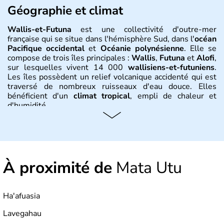
Géographie et climat
Wallis-et-Futuna
est une collectivité d'outre-mer
française qui se situe dans l'hémisphère Sud, dans l'
océan
Pacifique occidental
et
Océanie polynésienne
. Elle se
compose de trois îles principales :
Wallis
,
Futuna
et
Alofi
,
sur lesquelles vivent 14 000
wallisiens-et-futuniens
.
Les îles possèdent un relief volcanique accidenté qui est
traversé de nombreux ruisseaux d'eau douce. Elles
bénéficient d'un
climat tropical
, empli de chaleur et
d'humidité.
Histoire et administration
Les premiers habitants de
Wallis-et-Futuna
sont des
migrants provenant de la Chine du Sud il y a 5 000 ans.
À proximité de
Mata Utu
En 1616, les hollandais débarquent sur l'île de Chaloupe,
puis atteignent
Futuna
. L'île de
Wallis
est découverte
1766 par un navigateur anglais, et le premier français y
pose les pieds en 1768. Les premiers missionnaires s'y
Ha'afuasia
installent au XIXème siècle et confèrent à
Wallis-et-
Futuna
le statut de territoire d'outre-mer en 1961.
Lavegahau