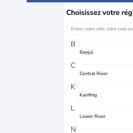
Choisissez
votre rég
B
Banjul
C
Central River
K
Kanifing
L
Lower River
N