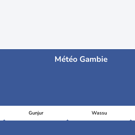
Météo Gambie
Gunjur
Wassu