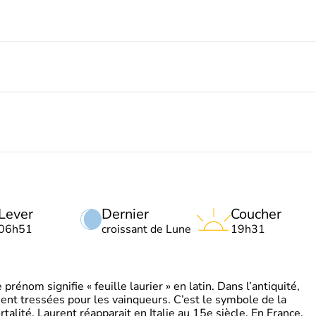
Lever
Dernier
Coucher
06h51
croissant de Lune
19h31
énom signifie « feuille laurier » en latin. Dans l’antiquité,
ient tressées pour les vainqueurs. C’est le symbole de la
rtalité. Laurent réapparait en Italie au 15e siècle. En France,