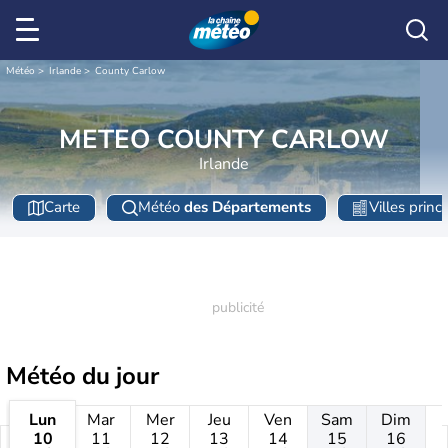
Météo
Irlande
County Carlow
METEO COUNTY CARLOW
Irlande
Carte
Météo
des Départements
Villes princ
Météo
du jour
Lun
Mar
Mer
Jeu
Ven
Sam
Dim
10
11
12
13
14
15
16