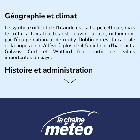
Géographie et climat
Le symbole officiel de l'
Irlande
est la harpe celtique, mais
le trèfle à trois feuilles est souvent utilisé, notamment
par l’équipe nationale de rugby.
Dublin
en est la capitale
et la population s’élève à plus de 4,5 millions d’habitants.
Galway, Cork et Watford font partie des villes
importantes du pays.
Histoire et administration
Les Celtes, arrivés en Irlande en 6500 avant J.C., sont
restés plus de mille ans dans le pays où ils ont
durablement influencé les comportements. En proie à de
cruelles difficultés économiques, le pays a bénéficié en
novembre 2010 d'un plan de sauvetage du FMI. L'Irlande
est membre de l'Union européenne depuis 1973.