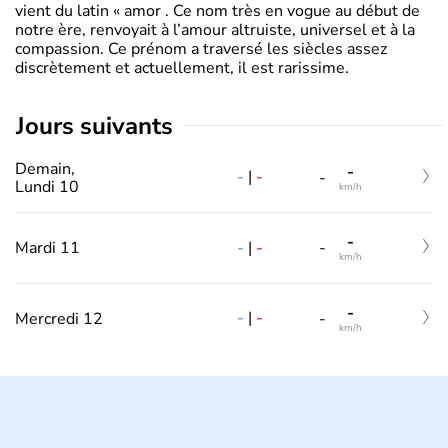
vient du latin « amor . Ce nom très en vogue au début de
notre ère, renvoyait à l’amour altruiste, universel et à la
compassion. Ce prénom a traversé les siècles assez
discrètement et actuellement, il est rarissime.
jours suivants
Demain,
-
-
|
-
-
Lundi 10
km/h
-
-
|
-
Mardi 11
-
km/h
-
-
|
-
Mercredi 12
-
km/h