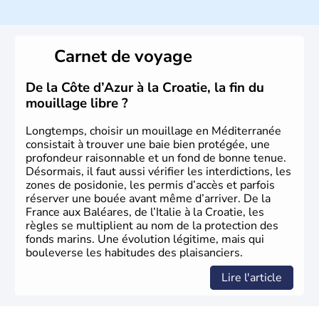
de grandes étendues vinicoles. L’élevage bovin procure
de nombreuses ressources économiques dans la région.
Cimenteries, pétrole et textiles sont les autres industries
phare du
Latium
, porté par ailleurs par une forte activité
Carnet de voyage
touristique grâce à
Rome
.
De la Côte d’Azur à la Croatie, la fin du
mouillage libre ?
Longtemps, choisir un mouillage en Méditerranée
consistait à trouver une baie bien protégée, une
profondeur raisonnable et un fond de bonne tenue.
Désormais, il faut aussi vérifier les interdictions, les
zones de posidonie, les permis d’accès et parfois
réserver une bouée avant même d’arriver. De la
France aux Baléares, de l’Italie à la Croatie, les
règles se multiplient au nom de la protection des
fonds marins. Une évolution légitime, mais qui
bouleverse les habitudes des plaisanciers.
Lire l'article