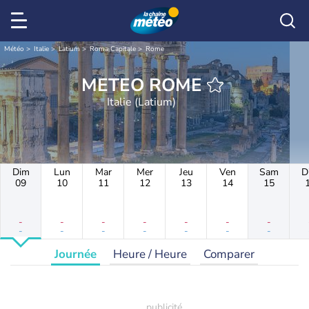
Météo
Italie
Latium
Roma Capitale
Rome
METEO ROME
Italie (Latium)
Dim
Lun
Mar
Mer
Jeu
Ven
Sam
D
09
10
11
12
13
14
15
-
-
-
-
-
-
-
-
-
-
-
-
-
-
Journée
Heure / Heure
Comparer