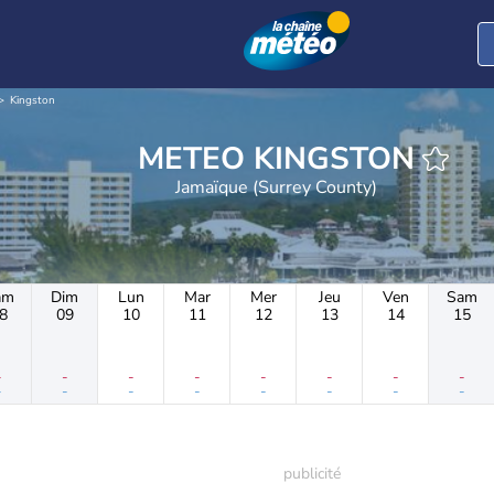
Kingston
METEO KINGSTON
Jamaïque (Surrey County)
am
Dim
Lun
Mar
Mer
Jeu
Ven
Sam
8
09
10
11
12
13
14
15
-
-
-
-
-
-
-
-
-
-
-
-
-
-
-
-