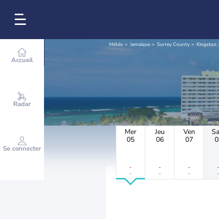
Météo
Jamaïque
Surrey County
Kingston
Accueil
Radar
Mer
Jeu
Ven
S
05
06
07
0
Se connecter
-
-
-
-
-
-