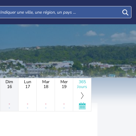
Dim
Lun
Mar
Mer
365
16
17
18
19
Jours
-
-
-
-
-
-
-
-