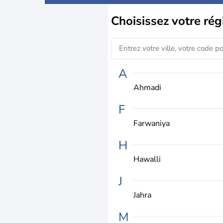
Choisissez
votre rég
A
Ahmadi
F
Farwaniya
H
Hawalli
J
Jahra
M