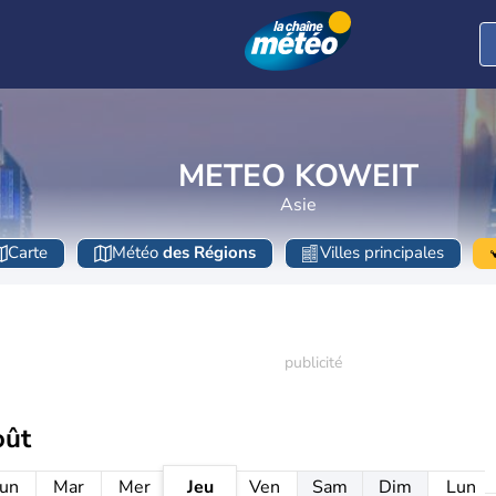
METEO KOWEIT
Asie
Carte
Météo
des Régions
Villes principales
oût
un
Mar
Mer
Jeu
Ven
Sam
Dim
Lun