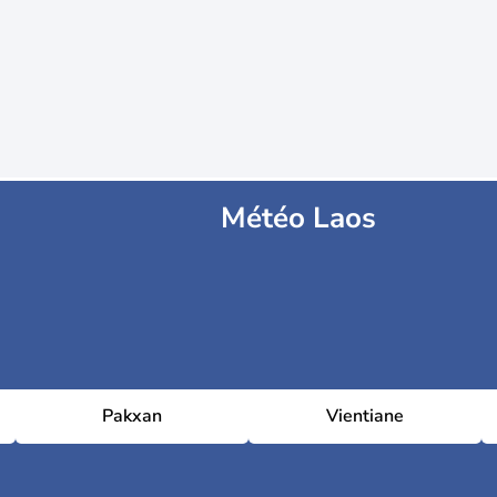
Météo Laos
Pakxan
Vientiane