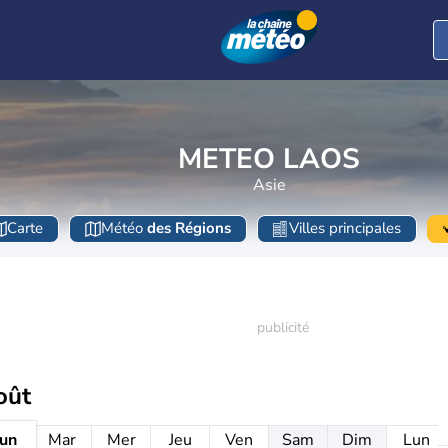
METEO LAOS
Asie
Carte
Météo
des Régions
Villes principales
oût
un
Mar
Mer
Jeu
Ven
Sam
Dim
Lun