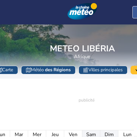
METEO LIBÉRIA
Afrique
Carte
Météo
des Régions
Villes principales
un
Mar
Mer
Jeu
Ven
Sam
Dim
Lun