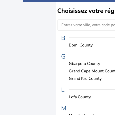
Choisissez
votre rég
B
Bomi County
G
Gbarpolu County
Grand Cape Mount Coun
Grand Kru County
L
Lofa County
M