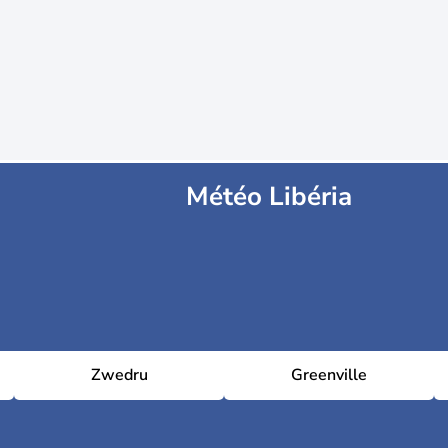
Météo Libéria
Zwedru
Greenville