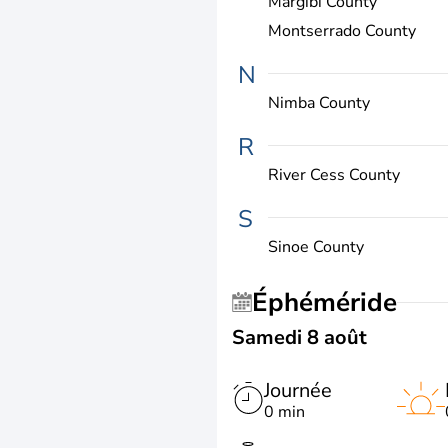
Margibi County
Montserrado County
N
Nimba County
R
River Cess County
S
Sinoe County
Éphéméride
Samedi 8 août
Journée
0 min