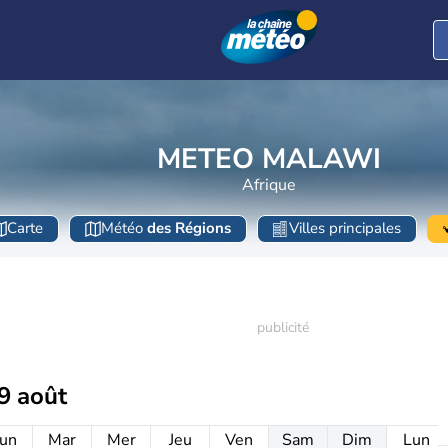
METEO MALAWI
Afrique
Carte
Météo
des Régions
Villes principales
9 août
un
Mar
Mer
Jeu
Ven
Sam
Dim
Lun