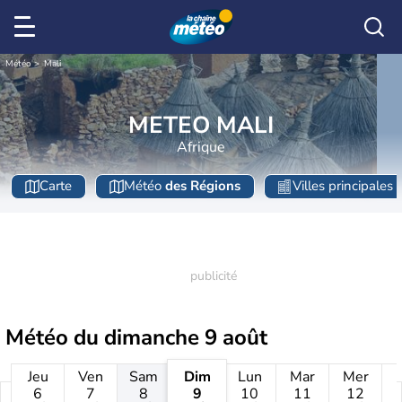
Météo
Mali
METEO MALI
Afrique
Carte
Météo
des Régions
Villes principales
Météo du
dimanche 9 août
Jeu
Ven
Sam
Dim
Lun
Mar
Mer
6
7
8
9
10
11
12