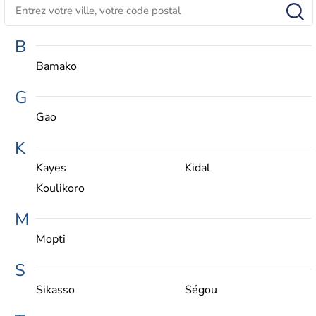
B
Bamako
G
Gao
K
Kayes
Kidal
Koulikoro
M
Mopti
S
Sikasso
Ségou