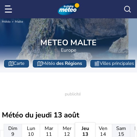
Météo
Malte
METEO MALTE
Europe
Carte
Météo
des Régions
Villes principales
Météo du
jeudi 13 août
Dim
Lun
Mar
Mer
Jeu
Ven
Sam
9
10
11
12
13
14
15