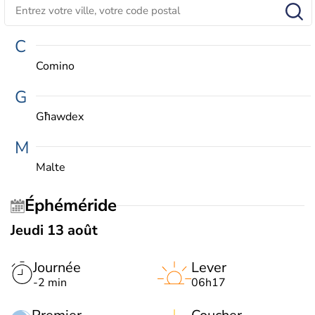
C
Comino
G
Għawdex
M
Malte
Éphéméride
Jeudi 13 août
Journée
Lever
-2 min
06h17