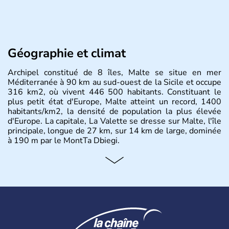
Géographie et climat
Archipel constitué de 8 îles, Malte se situe en mer
Méditerranée à 90 km au sud-ouest de la Sicile et occupe
316 km2, où vivent 446 500 habitants. Constituant le
plus petit état d'Europe, Malte atteint un record, 1400
habitants/km2, la densité de population la plus élevée
d'Europe. La capitale, La Valette se dresse sur Malte, l'île
principale, longue de 27 km, sur 14 km de large, dominée
à 190 m par le MontTa Dbiegi.
Histoire et administration
Archipel constitué de 8 îles, Malte se situe en mer
Méditerranée à 90 km au sud-ouest de la Sicile. La
capitale La Valette se dresse sur Malte, l'île principale,
longue de 27 km sur 14 km de large, dominée à 190m
par le MontTa Dbiegi. Carrefour entre Orient et Occident,
Malte a connu de nombreuses influences : Romaines,