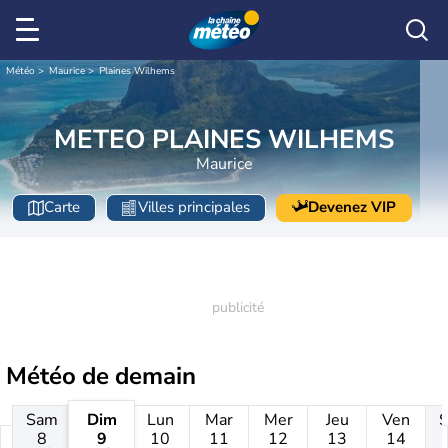
Météo
Maurice
Plaines Wilhems
METEO PLAINES WILHEMS
Maurice
Carte
Villes principales
Devenez VIP
Météo de
demain
Sam
Dim
Lun
Mar
Mer
Jeu
Ven
8
9
10
11
12
13
14