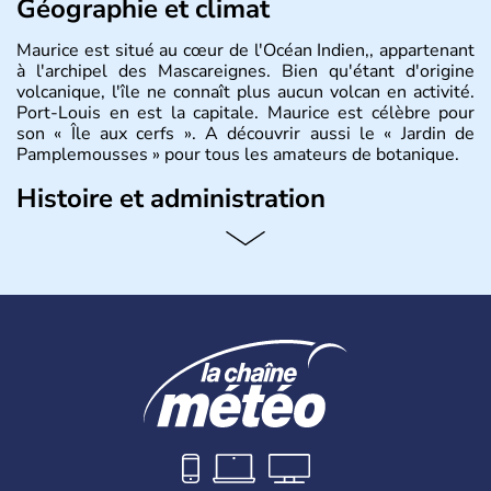
Géographie et climat
Maurice est situé au cœur de l'Océan Indien,, appartenant
à l'archipel des Mascareignes. Bien qu'étant d'origine
volcanique, l'île ne connaît plus aucun volcan en activité.
Port-Louis en est la capitale. Maurice est célèbre pour
son « Île aux cerfs ». A découvrir aussi le « Jardin de
Pamplemousses » pour tous les amateurs de botanique.
Histoire et administration
Le rhum et la bière font partie des traditions de l’
ïle
Maurice
. Les
Mauriciens,
au nombre d’1,3 million
d’habitants, et dansent volontiers au son du sega. L’un
des symboles de l’île, c’est le
dodo
, ce fameux oiseau
aujourd’hui disparu, également appelé dronte de
Maurice… qui aurait inspiré
Lewis Caroll
pour « Alice au
Pays des Merveilles ».