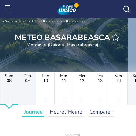
Météo
Moldavie
Raionul Basarabeasca
Basarabeasca
METEO BASARABEASCA
Moldavie (Raionul Basarabeasca)
Sam
Dim
Lun
Mar
Mer
Jeu
Ven
S
08
09
10
11
12
13
14
-
-
-
-
-
-
-
-
-
-
-
-
-
-
Journée
Heure / Heure
Comparer