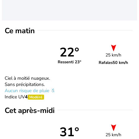
Ce matin
22°
25 km/h
Ressenti 23°
Rafales
50 km/h
Ciel à moitié nuageux.
Sans précipitations.
Aucun risque de pluie
Indice UV
4
Modéré
Cet après-midi
31°
25 km/h