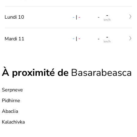
-
-
|
-
Lundi 10
-
km/h
-
-
|
-
Mardi 11
-
km/h
À proximité de
Basarabeasca
Serpneve
Pidhirne
Abaclia
Kalachivka