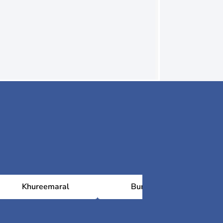
Khureemaral
Bumbugur