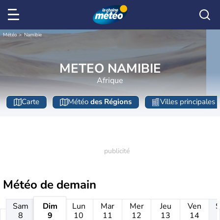
Météo
Namibie
METEO NAMIBIE
Afrique
Carte
Météo
des Régions
Villes principales
Météo de
demain
Sam
Dim
Lun
Mar
Mer
Jeu
Ven
8
9
10
11
12
13
14