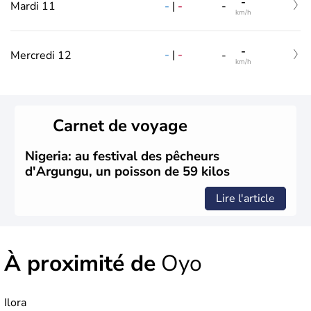
-
-
|
-
Mardi 11
-
km/h
-
-
|
-
Mercredi 12
-
km/h
Carnet de voyage
Nigeria: au festival des pêcheurs
d'Argungu, un poisson de 59 kilos
Lire l'article
À proximité de
Oyo
Ilora