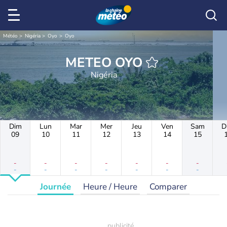
Météo
Nigéria
Oyo
Oyo
METEO OYO
Nigéria
Dim
Lun
Mar
Mer
Jeu
Ven
Sam
D
09
10
11
12
13
14
15
-
-
-
-
-
-
-
-
-
-
-
-
-
-
Journée
Heure / Heure
Comparer