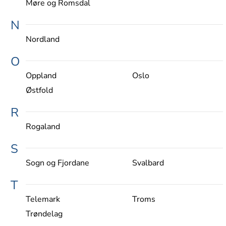
Møre og Romsdal
N
Nordland
O
Oppland
Oslo
Østfold
R
Rogaland
S
Sogn og Fjordane
Svalbard
T
Telemark
Troms
Trøndelag