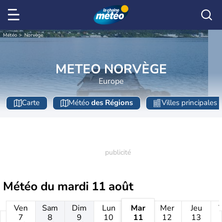
Météo
Norvège
METEO NORVÈGE
Europe
Carte
Météo
des Régions
Villes principales
Météo du
mardi 11 août
Ven
Sam
Dim
Lun
Mar
Mer
Jeu
7
8
9
10
11
12
13