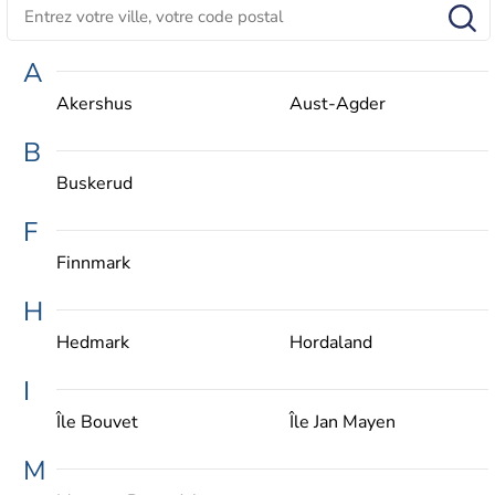
A
Akershus
Aust-Agder
B
Buskerud
F
Finnmark
H
Hedmark
Hordaland
I
Île Bouvet
Île Jan Mayen
M