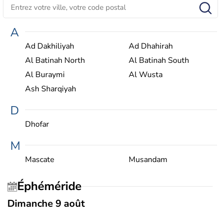
A
Ad Dakhiliyah
Ad Dhahirah
Al Batinah North
Al Batinah South
Al Buraymi
Al Wusta
Ash Sharqiyah
D
Dhofar
M
Mascate
Musandam
Éphéméride
Dimanche 9 août