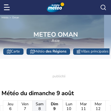
Météo
Oman
METEO OMAN
Asie
Carte
Météo
des Régions
Villes principales
Météo du
dimanche 9 août
Jeu
Ven
Sam
Dim
Lun
Mar
Mer
6
7
8
9
10
11
12