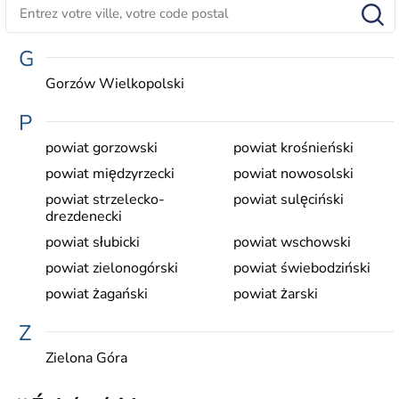
G
Gorzów Wielkopolski
P
powiat gorzowski
powiat krośnieński
powiat międzyrzecki
powiat nowosolski
powiat strzelecko-
powiat sulęciński
drezdenecki
powiat słubicki
powiat wschowski
powiat zielonogórski
powiat świebodziński
powiat żagański
powiat żarski
Z
Zielona Góra