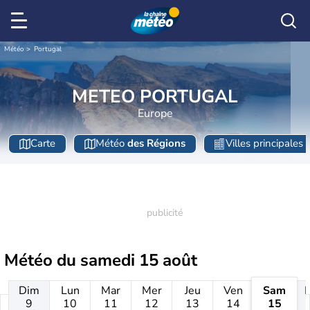
Météo
Portugal
METEO PORTUGAL
Europe
Carte
Météo
des Régions
Villes principales
Météo du
samedi 15 août
Dim
Lun
Mar
Mer
Jeu
Ven
Sam
9
10
11
12
13
14
15