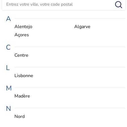
A
Alentejo
Algarve
Açores
C
Centre
L
Lisbonne
M
Madère
N
Nord