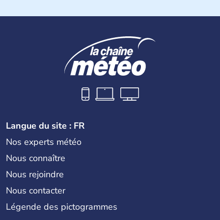
Histoire et administration
Le Portugal est à l'origine majoritairement composé de
lusitaniens, de celtes et de romains. En 1255, Lisbonne
devient la capitale du pays et s'impose rapidement
comme point de commerce européen. Du XVe jusqu'au
XVIe siècle, le Portugal brille dans le monde entier
comme l'un des plus grands pouvoirs économiques et
culturels. La monarchie est abolie en 1910 et la
République est instaurée. Dictature de 1926 à 1974, il
devient membre de l'Union Européenne en 1986.
Langue du site : FR
Nos experts météo
Nous connaître
Nous rejoindre
Nous contacter
Légende des pictogrammes