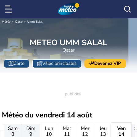
Météo
Qatar
Umm Salal
METEO UMM SALAL
Qatar
Carte
Villes principales
Devenez VIP
Météo du
vendredi 14 août
Sam
Dim
Lun
Mar
Mer
Jeu
Ven
8
9
10
11
12
13
14