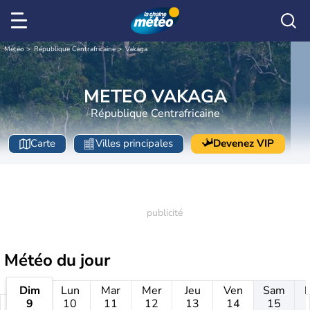
Météo
République Centrafricaine
Vakaga
METEO VAKAGA
République Centrafricaine
Carte
Villes principales
Devenez VIP
Météo
du jour
Dim
Lun
Mar
Mer
Jeu
Ven
Sam
9
10
11
12
13
14
15