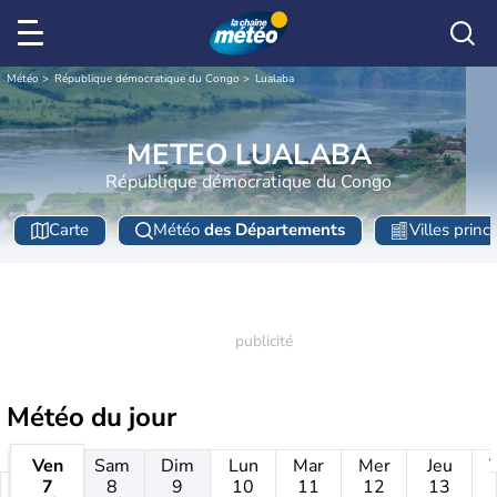
Météo
République démocratique du Congo
Lualaba
METEO LUALABA
République démocratique du Congo
Carte
Météo
des Départements
Villes princ
Météo
du jour
Ven
Sam
Dim
Lun
Mar
Mer
Jeu
7
8
9
10
11
12
13