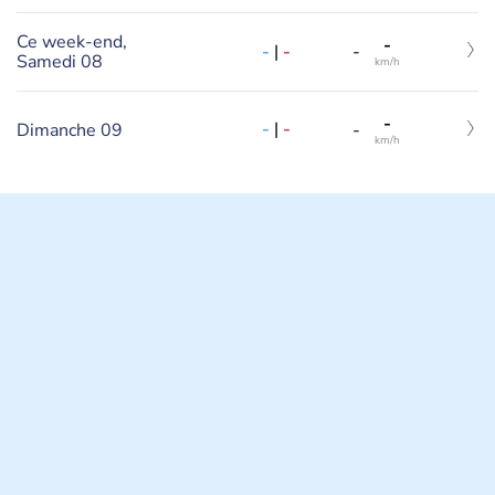
Ce week-end,
-
-
|
-
-
Samedi 08
km/h
-
-
|
-
Dimanche 09
-
km/h