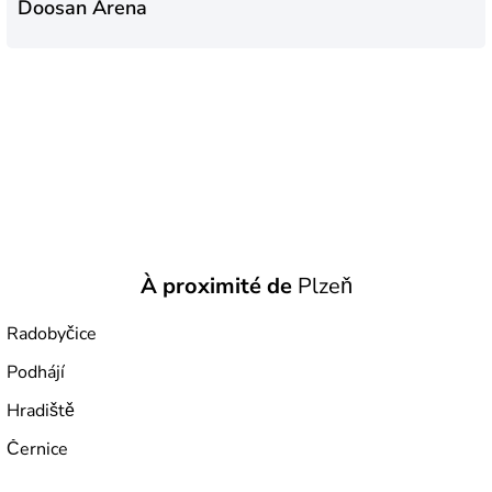
Doosan Arena
À proximité de
Plzeň
Radobyčice
Podhájí
Hradiště
Černice