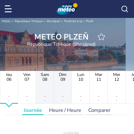
Météo
République Tchèque
Jihozápad
Plzeňský kraj
Plzeň
METEO PLZEŇ
République Tchèque (Jihozápad)
Jeu
Ven
Sam
Dim
Lun
Mar
Mer
J
06
07
08
09
10
11
12
-
-
-
-
-
-
-
-
-
-
-
-
-
-
Journée
Heure / Heure
Comparer