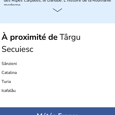
des Alpes Carpates, le Danube. L'histoire de la Roumanie
moderne.
À proximité de
Târgu
Secuiesc
Sânzieni
Catalina
Turia
Icafalău