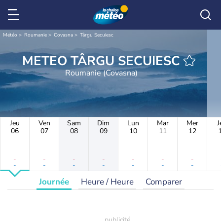
Météo
Roumanie
Covasna
Târgu Secuiesc
METEO TÂRGU SECUIESC
Roumanie (Covasna)
Jeu
Ven
Sam
Dim
Lun
Mar
Mer
J
06
07
08
09
10
11
12
-
-
-
-
-
-
-
-
-
-
-
-
-
-
Journée
Heure / Heure
Comparer