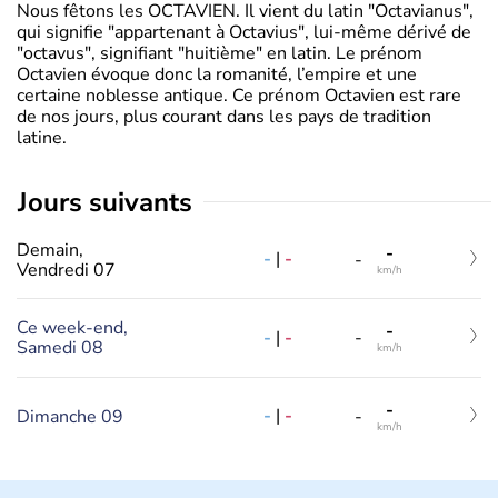
Nous fêtons les OCTAVIEN. Il vient du latin "Octavianus",
qui signifie "appartenant à Octavius", lui-même dérivé de
"octavus", signifiant "huitième" en latin. Le prénom
Octavien évoque donc la romanité, l’empire et une
certaine noblesse antique. Ce prénom Octavien est rare
de nos jours, plus courant dans les pays de tradition
latine.
jours suivants
Demain,
-
-
|
-
-
Vendredi 07
km/h
Ce week-end,
-
-
|
-
-
Samedi 08
km/h
-
-
|
-
Dimanche 09
-
km/h