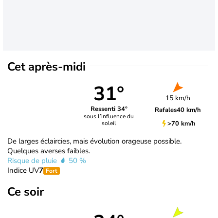
Cet après-midi
31°
15 km/h
Ressenti 34°
Rafales
40 km/h
sous l’influence du
>70 km/h
soleil
De larges éclaircies, mais évolution orageuse possible.
Quelques averses faibles.
Risque de pluie
50 %
Indice UV
7
Fort
Ce soir