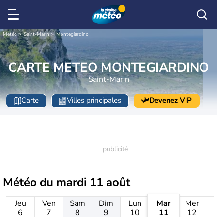
Météo
Saint-Marin
Montegiardino
CARTE METEO MONTEGIARDINO
Saint-Marin
Carte
Villes principales
Devenez VIP
Météo du
mardi 11 août
Jeu
Ven
Sam
Dim
Lun
Mar
Mer
6
7
8
9
10
11
12