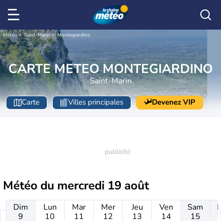
Météo
Saint-Marin
Montegiardino
CARTE METEO MONTEGIARDINO
Saint-Marin
Carte
Villes principales
Devenez VIP
Météo du
mercredi 19 août
Dim
Lun
Mar
Mer
Jeu
Ven
Sam
9
10
11
12
13
14
15