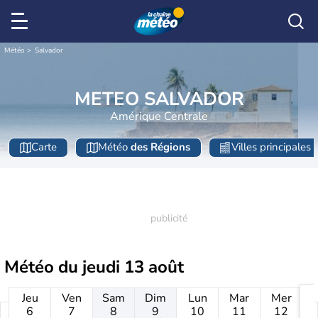
Météo
Salvador
METEO SALVADOR
Amérique Centrale
Carte
Météo
des Régions
Villes principales
Météo du
jeudi 13 août
Jeu
Ven
Sam
Dim
Lun
Mar
Mer
6
7
8
9
10
11
12