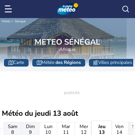
Météo
Sénégal
METEO SÉNÉGAL
Afrique
Carte
Météo
des Régions
Villes principales
Météo du
jeudi 13 août
Sam
Dim
Lun
Mar
Mer
Jeu
Ven
8
9
10
11
12
13
14