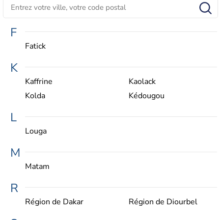
F
Fatick
K
Kaffrine
Kaolack
Kolda
Kédougou
L
Louga
M
Matam
R
Région de Dakar
Région de Diourbel