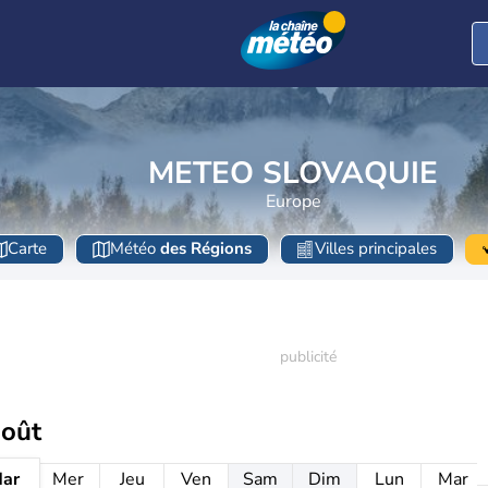
METEO SLOVAQUIE
Europe
Carte
Météo
des Régions
Villes principales
août
ar
Mer
Jeu
Ven
Sam
Dim
Lun
Mar