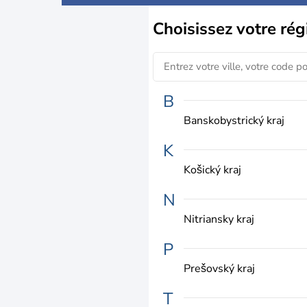
Choisissez
votre rég
B
Banskobystrický kraj
K
Košický kraj
N
Nitriansky kraj
P
Prešovský kraj
T