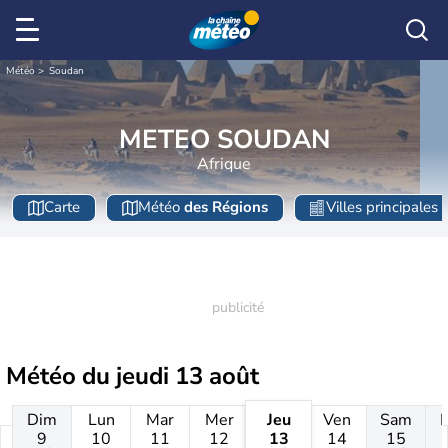
Météo
Soudan
METEO SOUDAN
Afrique
Carte
Météo
des Régions
Villes principales
Météo du
jeudi 13 août
Dim
Lun
Mar
Mer
Jeu
Ven
Sam
9
10
11
12
13
14
15