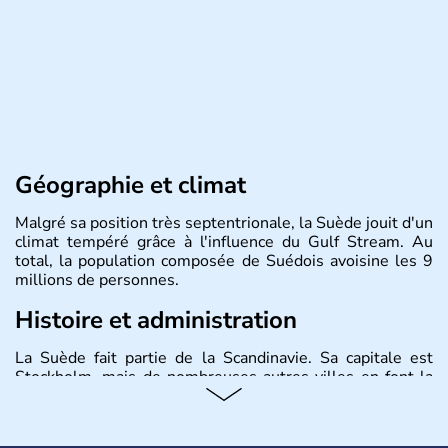
Géographie et climat
Malgré sa position très septentrionale, la Suède jouit d'un
climat tempéré grâce à l'influence du Gulf Stream. Au
total, la population composée de Suédois avoisine les 9
millions de personnes.
Histoire et administration
La Suède fait partie de la Scandinavie. Sa capitale est
Stockholm, mais de nombreuses autres villes en font la
renommée comme Malmö et Göteborg. Elle fait partie de
l'Union Européenne, mais n'a pas intégré la zone euro.
Monarchie depuis presque un millénaire, la Suède