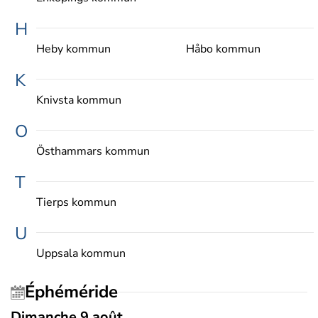
H
Heby kommun
Håbo kommun
K
Knivsta kommun
O
Östhammars kommun
T
Tierps kommun
U
Uppsala kommun
Éphéméride
Dimanche 9 août