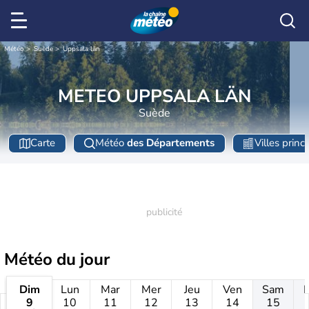
Météo
Suède
Uppsala län
METEO UPPSALA LÄN
Suède
Carte
Météo
des Départements
Villes princ
Météo
du jour
Dim
Lun
Mar
Mer
Jeu
Ven
Sam
9
10
11
12
13
14
15