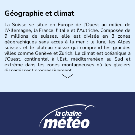
Géographie et climat
La Suisse se situe en Europe de l'Ouest au milieu de
l'Allemagne, la France, l'Italie et l'Autriche. Composée de
9 millions de suisses, elle est divisée en 3 zones
géographiques sans accès à la mer : le Jura, les Alpes
suisses et le plateau suisse qui comprend les grandes
villes comme Genève et Zurich. Le climat est océanique à
l'Ouest, continental à l'Est, méditerranéen au Sud et
extrême dans les zones montagneuses où les glaciers
disparaissent progressivement.
Histoire et administration
Le peuple Helvète est à l'origine de la fondation de la
Suisse suite à une migration forcée. En 1291, le pacte
féodal marque la naissance de la Suisse sous la forme
d'une alliance composée de plusieurs cantons. L'Etat
fédéral n'est créé qu'en 1848 et signe l'abolition des
frontières, ainsi que l'établissement d'une monnaie
unique et d'une armée. La première constitution est
rédigée à la même année, le droit de référendum est