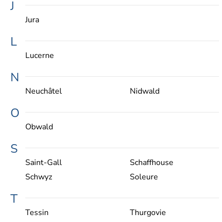
J
Jura
L
Lucerne
N
Neuchâtel
Nidwald
O
Obwald
S
Saint-Gall
Schaffhouse
Schwyz
Soleure
T
Tessin
Thurgovie