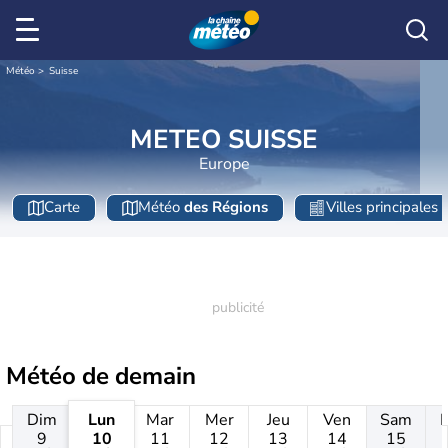
Météo
Suisse
METEO SUISSE
Europe
Carte
Météo
des Régions
Villes principales
Météo de
demain
Dim
Lun
Mar
Mer
Jeu
Ven
Sam
9
10
11
12
13
14
15