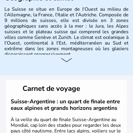
La Suisse se situe en Europe de l'Ouest au milieu de
l'Allemagne, la France, l'Italie et l'Autriche. Composée de
9 millions de suisses, elle est divisée en 3 zones
géographiques sans accès à la mer : le Jura, les Alpes
suisses et le plateau suisse qui comprend les grandes
villes comme Genève et Zurich. Le climat est océanique à
l'Ouest, continental à l'Est, méditerranéen au Sud et
extrême dans les zones montagneuses où les glaciers
disparaissent progressivement.
Histoire et administration
Le peuple Helvète est à l'origine de la fondation de la
Suisse suite à une migration forcée. En 1291, le pacte
Carnet de voyage
féodal marque la naissance de la Suisse sous la forme
d'une alliance composée de plusieurs cantons. L'Etat
fédéral n'est créé qu'en 1848 et signe l'abolition des
Suisse-Argentine : un quart de finale entre
frontières, ainsi que l'établissement d'une monnaie
eaux alpines et grands horizons argentins
unique et d'une armée. La première constitution est
rédigée à la même année, le droit de référendum est
À la veille du quart de finale Suisse-Argentine au
ajouté 26 ans plus tard.
Mondial, cap loin des stades pour regarder les deux
pays côté nautisme. Entre lacs alpins, voiliers sur le