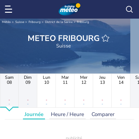
Météo
Suisse
Fribourg
District de la Sarine
Fribourg
METEO FRIBOURG
Suisse
Sam
Dim
Lun
Mar
Mer
Jeu
Ven
S
08
09
10
11
12
13
14
-
-
-
-
-
-
-
-
-
-
-
-
-
-
Journée
Heure / Heure
Comparer