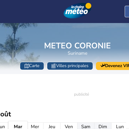
METEO CORONIE
Suriname
Carte
Villes principales
Devenez VI
août
un
Mar
Mer
Jeu
Ven
Sam
Dim
Lun