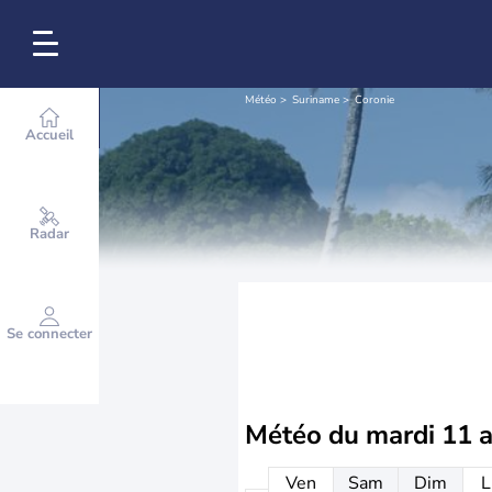
Météo
Suriname
Coronie
Accueil
Radar
Se connecter
Météo du
mardi 11 
Ven
Sam
Dim
L