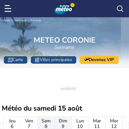
Météo
Suriname
Coronie
METEO CORONIE
Suriname
Carte
Villes principales
Devenez VIP
Météo du
samedi 15 août
Jeu
Ven
Sam
Dim
Lun
Mar
Mer
6
7
8
9
10
11
12