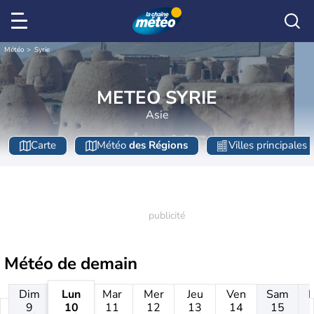
Météo
Syrie
METEO SYRIE
Asie
Carte
Météo
des Régions
Villes principales
Météo de
demain
Dim
Lun
Mar
Mer
Jeu
Ven
Sam
9
10
11
12
13
14
15