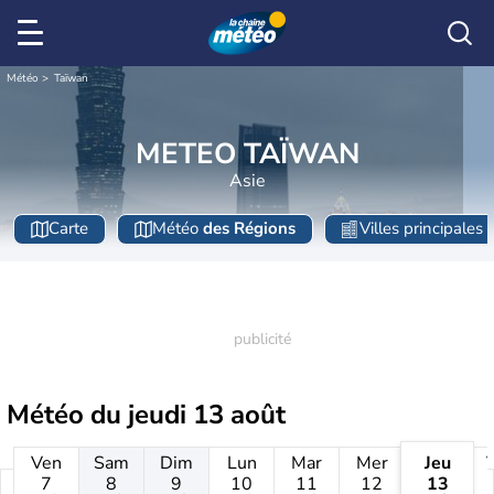
Météo
Taïwan
METEO TAÏWAN
Asie
Carte
Météo
des Régions
Villes principales
Météo du
jeudi 13 août
Ven
Sam
Dim
Lun
Mar
Mer
Jeu
7
8
9
10
11
12
13