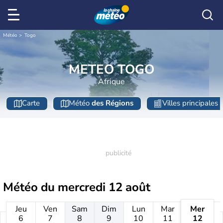
Météo
Togo
METEO TOGO
Afrique
Carte
Météo
des Régions
Villes principales
Météo du
mercredi 12 août
Jeu
Ven
Sam
Dim
Lun
Mar
Mer
6
7
8
9
10
11
12