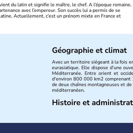
t du latin et signifie le maître, le chef. A l’époque romaine,
partenance avec l’empereur. Son succès lui a permis de se
latine. Actuellement, c’est un prénom mixte en France et
Géographie et climat
Avec un territoire siégeant à la fois 
eurasiatique. Elle dispose d'une ouv
Méditerranée. Entre orient et occide
d'environ 800 000 km2 comprenant 71
de deux chaînes montagneuses et de 
méditerranéen.
Histoire et administra
La Turquie est à l'origine composée 
émigré vers l'Ouest. Ces tribus hét
royaumes qui constitueront en 1299 
avoir rattaché l'Anatolie et la Thrace