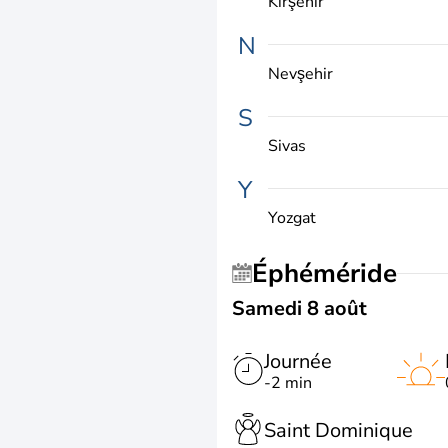
Kırşehir
N
Nevşehir
S
Sivas
Y
Yozgat
Éphéméride
Samedi 8 août
Journée
-2 min
Saint Dominique