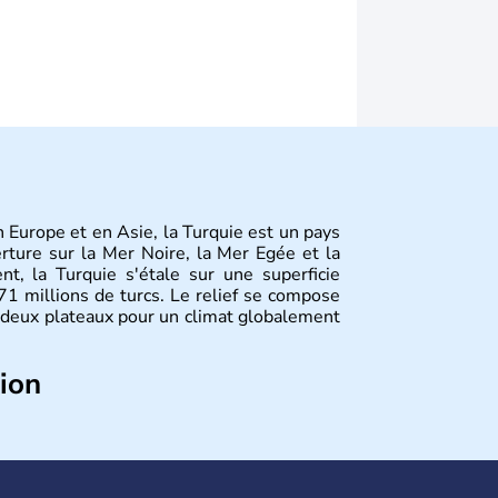
en Europe et en Asie, la Turquie est un pays
erture sur la Mer Noire, la Mer Egée et la
nt, la Turquie s'étale sur une superficie
 millions de turcs. Le relief se compose
deux plateaux pour un climat globalement
tion
d'un peuple nomade originaire d'Asie ayant
érogènes se sont organisées en différents
les fondations de l'Empire ottoman. Après
 orientale au territoire turc, la République