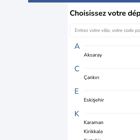
Choisissez
votre dé
A
Aksaray
C
Çankırı
E
Eskişehir
K
Karaman
Kirikkale