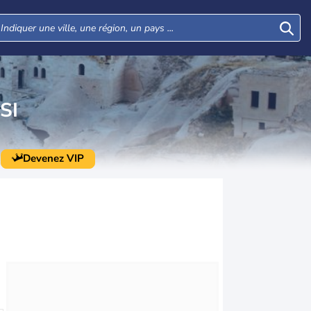
SI
Devenez VIP
Mer
Jeu
Ven
Sam