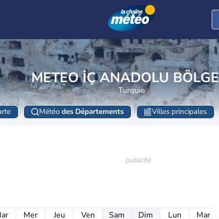
METEO İÇ ANADOLU BÖLGE
Turquie
rte
Météo
des Départements
Villes principales
ar
Mer
Jeu
Ven
Sam
Dim
Lun
Mar