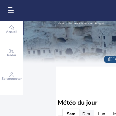
Météo
Turquie
İç Anadolu Bölgesi
Accueil
Radar
Ca
Se connecter
Météo
du jour
Sam
Dim
Lun
M