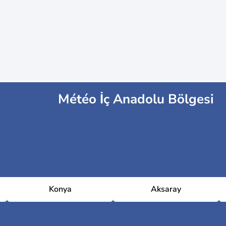
Météo İç Anadolu Bölgesi
Konya
Aksaray