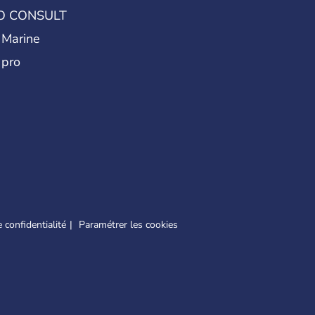
nkara remplace alors Istanbul au titre de
O CONSULT
 Marine
 pro
 confidentialité
Paramétrer les cookies