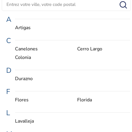
A
Artigas
C
Canelones
Cerro Largo
Colonia
D
Durazno
F
Flores
Florida
L
Lavalleja