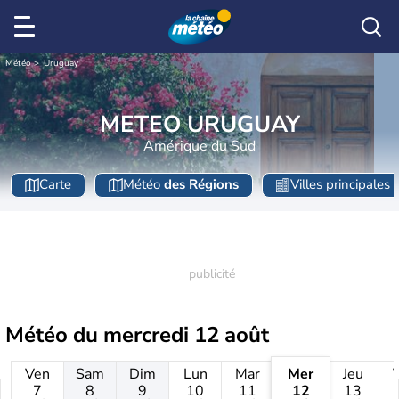
Météo
Uruguay
METEO URUGUAY
Amérique du Sud
Carte
Météo
des Régions
Villes principales
Météo du
mercredi 12 août
Ven
Sam
Dim
Lun
Mar
Mer
Jeu
7
8
9
10
11
12
13